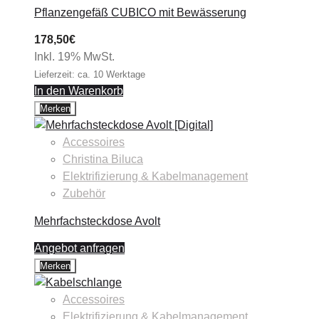
Pflanzengefäß CUBICO mit Bewässerung
178,50
€
Inkl. 19% MwSt.
Lieferzeit: ca. 10 Werktage
In den Warenkorb
Merken
Accessoires
Christina Biluca
Elektrifizierung & Kabelmanagement
Zubehör
Mehrfachsteckdose Avolt
Angebot anfragen
Merken
Accessoires
Elektrifizierung & Kabelmanagement