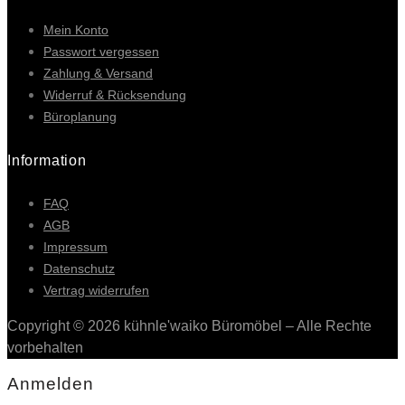
Mein Konto
Passwort vergessen
Zahlung & Versand
Widerruf & Rücksendung
Büroplanung
Information
FAQ
AGB
Impressum
Datenschutz
Vertrag widerrufen
Copyright © 2026 kühnle'waiko Büromöbel – Alle Rechte
vorbehalten
Anmelden