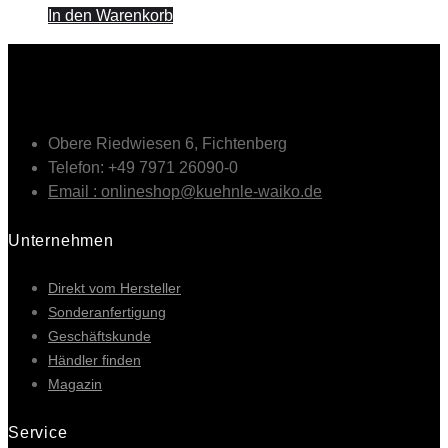
In den Warenkorb
Obere Riedwiesen 6, Fichtenberg
Telefon: +49 7971 26090-0
Email : onlineshop@kuehnle-waiko.de
Unternehmen
Direkt vom Hersteller
Sonderanfertigung
Geschäftskunde
Händler finden
Magazin
Service